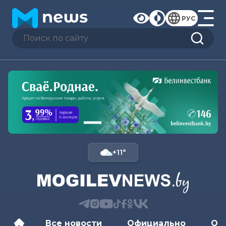
РУС
+11°
Все новости
Официально
Об