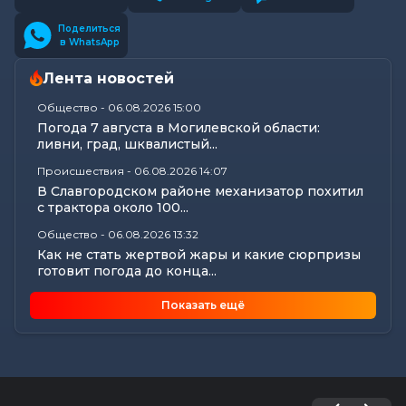
Поделиться
в WhatsApp
Лента новостей
Общество
-
06.08.2026 15:00
Погода 7 августа в Могилевской области:
ливни, град, шквалистый...
Происшествия
-
06.08.2026 14:07
В Славгородском районе механизатор похитил
с трактора около 100...
Общество
-
06.08.2026 13:32
Как не стать жертвой жары и какие сюрпризы
готовит погода до конца...
Общество
-
06.08.2026 12:59
Показать ещё
Без сильной жары, но с дождями ожидается в
начале следующей недели в...
Общество
-
06.08.2026 11:25
Почему в летний период возросло число
нарушений, связанных с...