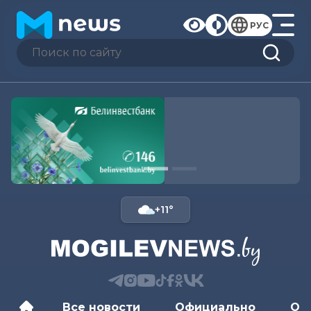
РУС
+11°
Все новости
Официально
Об