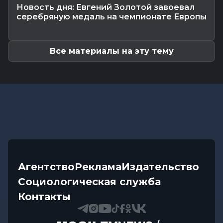
Новость дня: Евгений Золотой завоевал
Происшествия
-
06.08.2026 14:07
серебряную медаль на чемпионате Европы
В Славгородском районе механизатор похитил
с трактора около 100...
Все материалы на эту тему
Агентство
Реклама
Издательство
Социологическая служба
Контакты