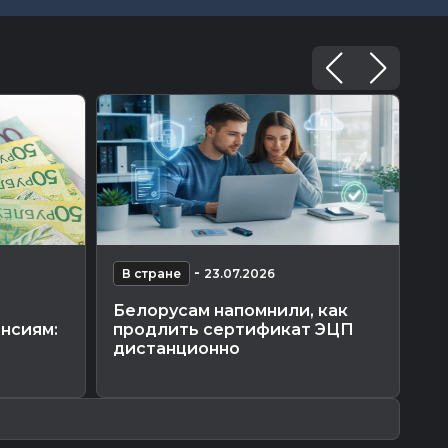
-
В стране
23.07.2026
В
Белорусам напомнили, как
Ср
енсиям:
продлить сертификат ЭЦП
о
дистанционно
ла
ам