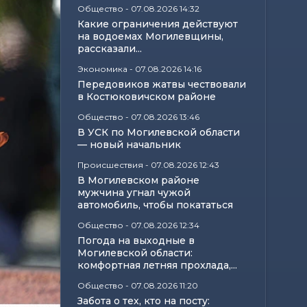
Общество
-
07.08.2026 14:32
Какие ограничения действуют
на водоемах Могилевщины,
рассказали...
Экономика
-
07.08.2026 14:16
Передовиков жатвы чествовали
в Костюковичском районе
Общество
-
07.08.2026 13:46
В УСК по Могилевской области
— новый начальник
Происшествия
-
07.08.2026 12:43
В Могилевском районе
мужчина угнал чужой
автомобиль, чтобы покататься
Общество
-
07.08.2026 12:34
Погода на выходные в
Могилевской области:
комфортная летняя прохлада,...
Общество
-
07.08.2026 11:20
Забота о тех, кто на посту: