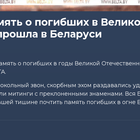
мять о погибших в Велик
прошла в Беларуси
мять о погибших в годы Великой Отечествен
А.
локольный звон, скорбным эхом раздавались у
шли митинги с преклоненными знаменами. Вся 
ившей тишине почтить память погибших в огне 