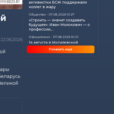
активистки БСЖ поддержали
коллег в жару
Общество
-
07.08.2026 10:27
ой
«Строить — значит создавать
будущее»: Иван Молокович — о
профессии,...
Официально
-
07.08.2026 10:01
22.06.2026
14 августа в Могилевской
области пройдет прямая линия
Показать ещё
ной
по вопросам...
Общество
-
07.08.2026 08:57
Узнали, как профсоюзы
дары
Могилевщины поддерживают
семьи и детские...
Беларусь
Общество
-
07.08.2026 08:41
Великой
25 лет на страже здорового
питания: у «Диеты» — юбилей