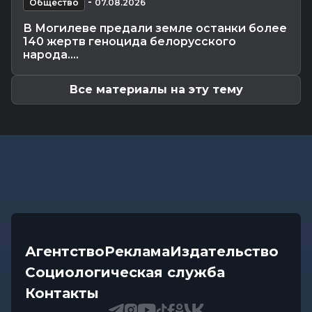
Происшествия
-
-
07.08.2026 12:43
Общество
07.08.2026
В Могилевском районе мужчина угнал чужой
В Могилеве предали земле останки более
автомобиль, чтобы покататься
140 жертв геноцида белорусского
Общество
-
07.08.2026 12:34
народа....
Погода на выходные в Могилевской области:
комфортная летняя прохлада,...
Все материалы на эту тему
Агентство
Реклама
Издательство
Социологическая служба
Контакты