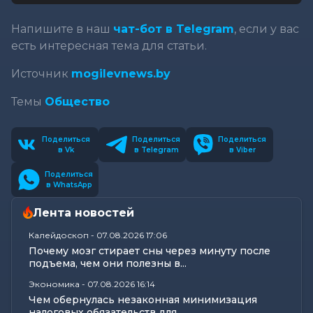
Напишите в наш
чат-бот в Telegram
, если у вас
есть интересная тема для статьи.
Источник
mogilevnews.by
Темы
Общество
Поделиться
Поделиться
Поделиться
в Vk
в Telegram
в Viber
Поделиться
в WhatsApp
Лента новостей
Калейдоскоп
-
07.08.2026 17:06
Почему мозг стирает сны через минуту после
подъема, чем они полезны в...
Экономика
-
07.08.2026 16:14
Чем обернулась незаконная минимизация
налоговых обязательств для...