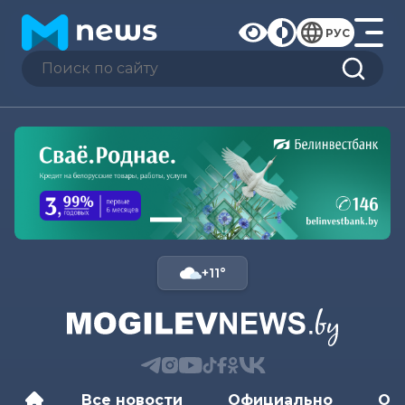
РУС
+11°
Все новости
Официально
Об