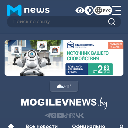
РУС
+11°
Все новости
Официально
Об