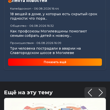
Лента новостей
Калейдоскоп
-
06.08.2026 16:44
18 вещей в доме, у которых есть скрытый срок
годности: что пора...
Общество
-
06.08.2026 16:32
Как профсоюзы Могилевщины помогают
семьям собрать детей к новому...
Происшествия
-
06.08.2026 16:09
Три человека пострадали в аварии на
Славгородском шоссе в Могилеве
Экономика
-
06.08.2026 15:56
Показать ещё
Нарушения сроков выплаты отпускных и
окончательных расчетов выявил...
Все новости
-
06.08.2026 15:19
Память святителя Георгия Конисского почтили
в Могилеве
Ещё на эту тему
Общество
-
06.08.2026 15:00
Погода 7 августа в Могилевской области:
ливни, град, шквалистый...