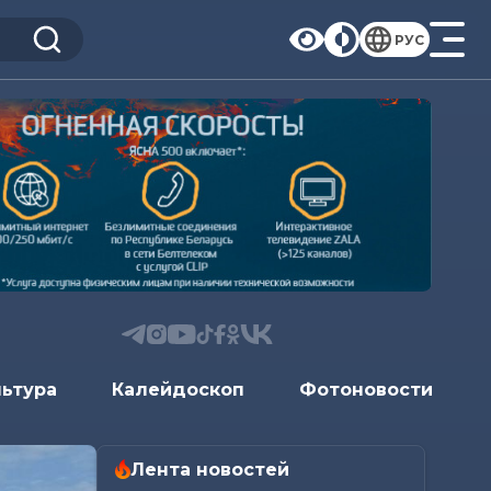
РУС
льтура
Калейдоскоп
Фотоновости
Лента новостей