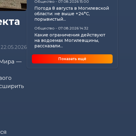
Общество
-
07.08.2026 15:00
Погода 8 августа в Могилевской
области: не выше +24°С,
екта
порывистый...
Общество
-
07.08.2026 14:32
Какие ограничения действуют
на водоемах Могилевщины,
рассказали...
22.05.2026
Экономика
-
07.08.2026 14:16
Показать ещё
 Мира —
Передовиков жатвы чествовали
в Костюковичском районе
Общество
-
07.08.2026 13:46
вого
В УСК по Могилевской области
асширить
— новый начальник
Происшествия
-
07.08.2026 12:43
В Могилевском районе
мужчина угнал чужой
автомобиль, чтобы покататься
тся