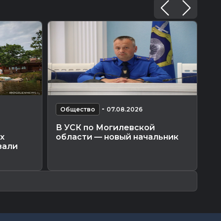
-
Общество
07.08.2026
О
В УСК по Могилевской
По
х
области — новый начальник
Мо
зали
ко
пр