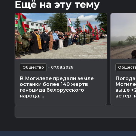
Ещё на эту тему
-
Общество
07.08.2026
Общест
В Могилеве предали земле
Погода 
останки более 140 жертв
Могиле
геноцида белорусского
выше +
народа....
ветер, н