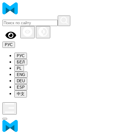
РУС
РУС
БЕЛ
PL
ENG
DEU
ESP
中文