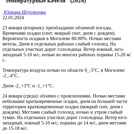
"температурные качели" (2024)
Юлиана Шуплецова
22.01.2024
23 января (вторник): преобладание облачной погоды.
Временами осадки (снег, мокрый снег, днем с дождем).
Вероятность осадков в Могилеве 80-90%. Ночью местами
метель. Днем в отдельных районах слабый гололед. На
отдельных участках дорог гололедица. Ветер южный, юго-
западный 5-10 м/с, ночью во многих районах порывы 15-20 м/
с.
Температура воздуха ночью по области 0_-5°С, в Могилеве
-2_-4°С.
Днем -2_+3°С и -1_+1°С.
24 января (среда): облачно с прояснениями. Ночью местами
небольшие кратковременные осадки, днем на большей части
территории кратковременные осадки (мокрый снег, днем с
дождем). Местами слабый гололед, ночью и утром слабый
туман. На отдельных участках дорог гололедица. Ветер юго-
западный, южный 5-10 м/с, порывы до 14 м/с, днем местами
до 15-18 м/с.