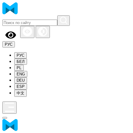
РУС
РУС
БЕЛ
PL
ENG
DEU
ESP
中文