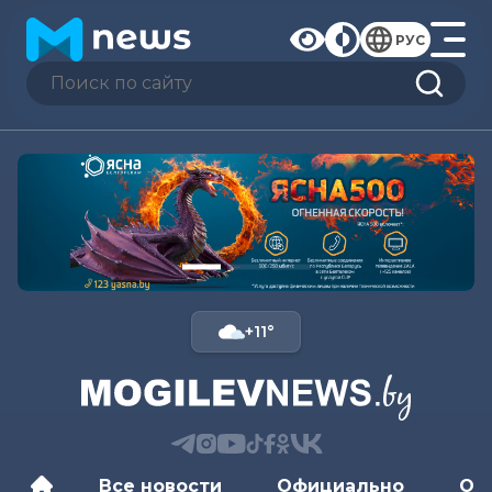
РУС
+11°
Все новости
Официально
Об