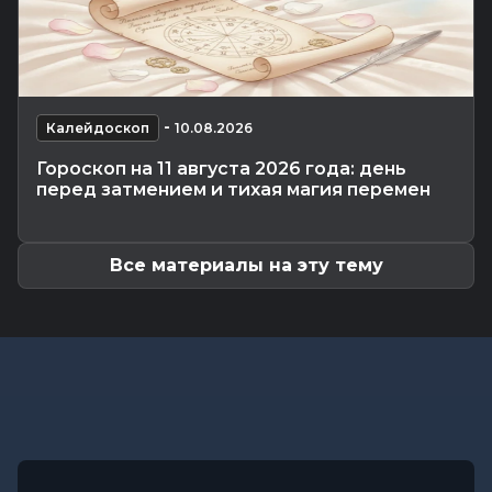
Калейдоскоп
-
08.08.2026 16:53
В Могилеве впервые проходят масштабные
соревнования по мотоспорту...
Происшествия
-
08.08.2026 16:51
Смертельное ДТП в Белыничском районе:
-
мотоциклист погиб на месте
Калейдоскоп
10.08.2026
Общество
-
08.08.2026 15:00
Гороскоп на 11 августа 2026 года: день
Погода 9 августа в Могилевской области: без
перед затмением и тихая магия перемен
осадков и комфортные...
Все материалы на эту тему