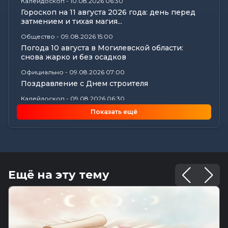
Калейдоскоп
-
10.08.2026 06:30
Гороскоп на 11 августа 2026 года: день перед
затмением и тихая магия...
Общество
-
09.08.2026 15:00
Погода 10 августа в Могилевской области:
снова жарко и без осадков
Официально
-
09.08.2026 07:00
Поздравление с Днем строителя
Калейдоскоп
-
09.08.2026 06:30
Что приготовили звезды на 10 августа? Полный
Показать ещё
астропрогноз для каждого...
Общество
-
08.08.2026 22:54
Ирина Курочкина одержала победу на
международном турнире по борьбе в...
Общество
-
08.08.2026 22:13
Ещё на эту тему
Как Шклов отметил «День огурца»
Происшествия
-
08.08.2026 16:57
Погоня в Костюковичском районе: 15-летний
мотоциклист пытался...