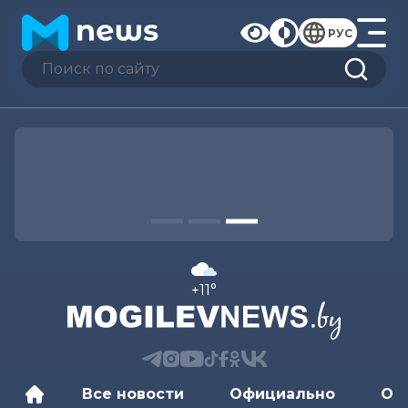
РУС
+11°
Все новости
Официально
Об