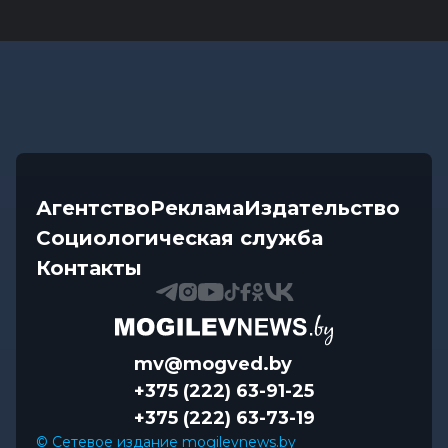
осадков и комфортные...
Видеоновости
-
08.08.2026 10:04
Готовим вкусно | медальоны из говядины, салат
с баклажанами, заливной...
Калейдоскоп
-
08.08.2026 06:30
Что приготовили звезды на 9 августа:
Агентство
Реклама
Издательство
инструкции по управлению судьбой
Социологическая служба
Контакты
mv@mogved.by
+375 (222) 63-91-25
+375 (222) 63-73-19
© Сетевое издание mogilevnews.by