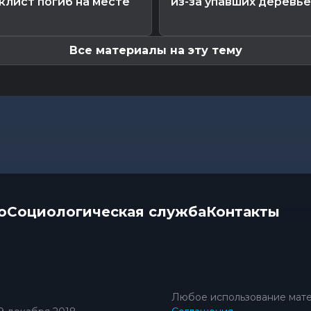
клист погиб на месте
из-за упавших деревь
Все материалы на эту тему
о
Социологическая служба
Контакты
Любое использование мате