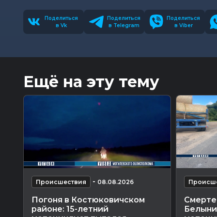
Поделиться
Поделиться
Поделиться
в Vk
в Telegram
в Viber
Ещё на эту тему
-
Происшествия
08.08.2026
Происш
Погоня в Костюковичском
Смерте
районе: 15-летний
Белыни