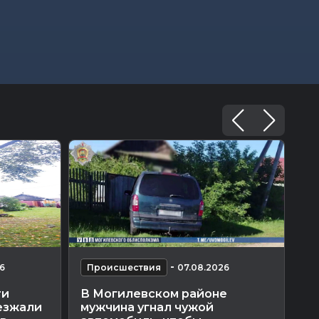
-
6
Происшествия
07.08.2026
П
ти
В Могилевском районе
Тр
езжали
мужчина угнал чужой
ав