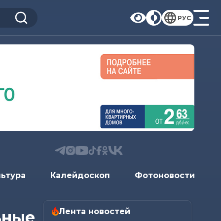
РУС
льтура
Калейдоскоп
Фотоновости
Лента новостей
ьные