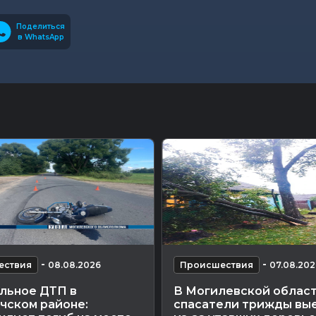
Поделиться
в WhatsApp
-
-
ествия
08.08.2026
Происшествия
07.08.202
льное ДТП в
В Могилевской облас
чском районе:
спасатели трижды вы