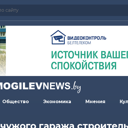
Общество
Экономика
Мнения
Ку
 чужого гаража строител