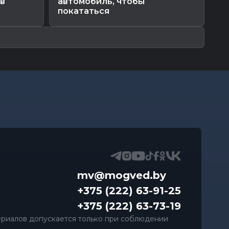
ев
автомобиль, чтобы
шо
покататься
mv@mogved.by
+375 (222) 63-91-25
+375 (222) 63-73-19
риалов допускается только при соблюдении