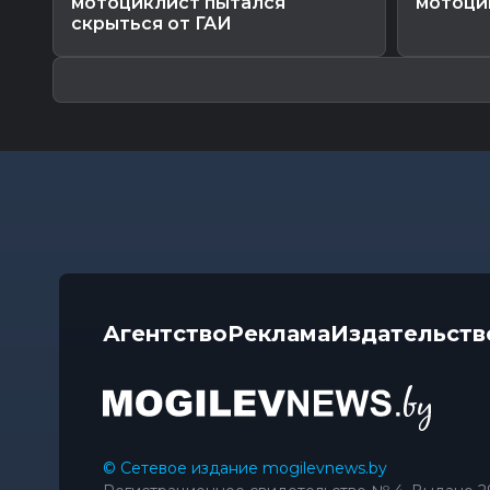
мотоциклист пытался
мотоци
скрыться от ГАИ
Агентство
Реклама
Издательств
© Сетевое издание mogilevnews.by