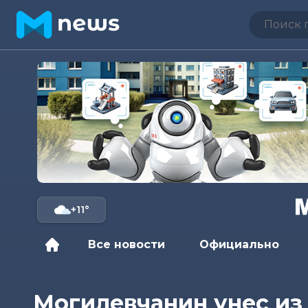
+11°
Все новости
Официально
Могилевчанин унес из