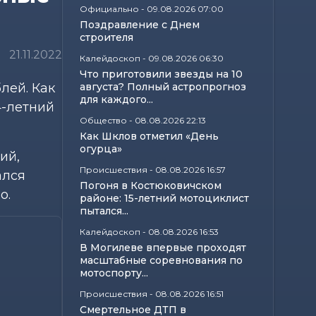
Официально
-
09.08.2026 07:00
Поздравление с Днем
строителя
21.11.2022
Калейдоскоп
-
09.08.2026 06:30
Что приготовили звезды на 10
лей. Как
августа? Полный астропрогноз
для каждого...
4-летний
Общество
-
08.08.2026 22:13
Как Шклов отметил «День
огурца»
ий,
Происшествия
-
08.08.2026 16:57
ался
Погоня в Костюковичском
о.
районе: 15-летний мотоциклист
пытался...
Калейдоскоп
-
08.08.2026 16:53
В Могилеве впервые проходят
масштабные соревнования по
мотоспорту...
Происшествия
-
08.08.2026 16:51
Смертельное ДТП в