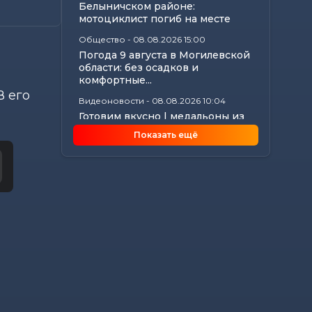
Белыничском районе:
мотоциклист погиб на месте
Общество
-
08.08.2026 15:00
Погода 9 августа в Могилевской
области: без осадков и
комфортные...
В его
Видеоновости
-
08.08.2026 10:04
Готовим вкусно | медальоны из
говядины, салат с баклажанами,
Показать ещё
заливной...
Калейдоскоп
-
08.08.2026 06:30
Что приготовили звезды на 9
августа: инструкции по
управлению судьбой
Главное
-
07.08.2026 20:30
От автолавок до цен на
продукты: Лукашенко
обозначил проблемы...