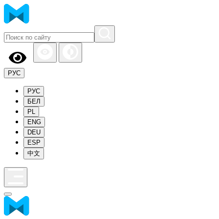
РУС
РУС
БЕЛ
PL
ENG
DEU
ESP
中文