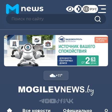
РУС
+11°
Все новости
Официально
Об