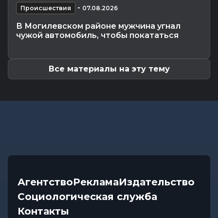
Калейдоскоп
-
07.08.2026 06:30
-
Происшествия
07.08.2026
Звездный расклад: к чему готовиться всем
В Могилевском районе мужчина угнал
знакам зодиака 8 августа
чужой автомобиль, чтобы покататься
Общество
-
06.08.2026 20:35
Как Могилевщина принимает молодых врачей
Все материалы на эту тему
Агентство
Реклама
Издательство
Социологическая служба
Контакты