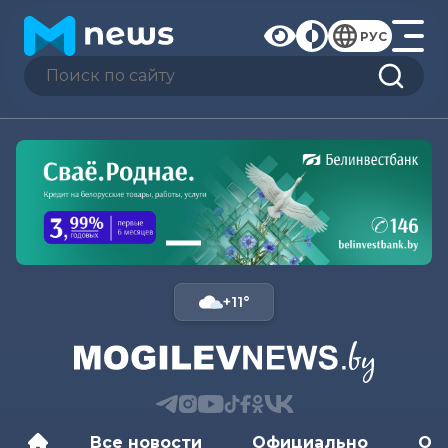
РУС
+11°
Все новости
Официально
Об