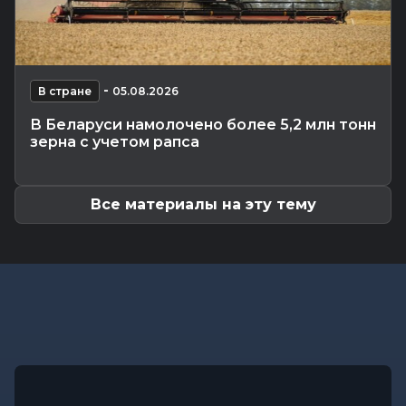
Общество
-
05.08.2026 11:13
Могилев готовится к отопительному сезону: в
Госэнергогазнадзоре...
Калейдоскоп
-
-
05.08.2026 10:56
В стране
05.08.2026
Что происходит с организмом, если каждый
В Беларуси намолочено более 5,2 млн тонн
день проходить 10 000 шагов
зерна с учетом рапса
Главное
-
05.08.2026 10:45
Анатолий Исаченко рассмотрел актуальные
вопросы жителей Могилевской...
Все материалы на эту тему