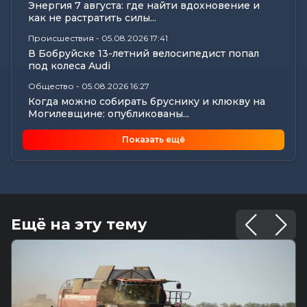
Энергия 7 августа: где найти вдохновение и
как не растратить силы...
Происшествия
-
05.08.2026 17:41
В Бобруйске 13-летний велосипедист попал
под колеса Audi
Общество
-
05.08.2026 16:27
Когда можно собирать бруснику и клюкву на
Могилевщине: опубликованы...
Общество
-
05.08.2026 15:45
Показать ещё
Любовь и спорт: секреты семейного счастья
лучников Кузнецовых из...
Общество
-
05.08.2026 15:09
В Могилеве в рамках проекта «Трэці —
Бацькаў» вручили обереги двум...
Ещё на эту тему
Общество
-
05.08.2026 15:00
Погода 6 августа в Могилевской области: если
ночью +23°С, что же...
Официально
-
05.08.2026 14:51
Прямую телефонную линию 8 августа
проведет первый заместитель...