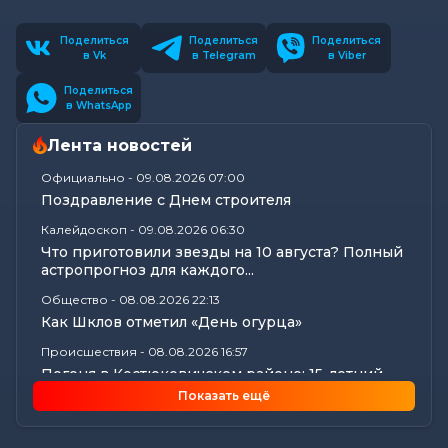
Поделиться
Поделиться
Поделиться
в Vk
в Telegram
в Viber
Поделиться
в WhatsApp
Лента новостей
Официально
-
09.08.2026 07:00
Поздравление с Днем строителя
Калейдоскоп
-
09.08.2026 06:30
Что приготовили звезды на 10 августа? Полный
астропрогноз для каждого...
Общество
-
08.08.2026 22:13
Как Шклов отметил «День огурца»
Происшествия
-
08.08.2026 16:57
Погоня в Костюковичском районе: 15-летний
мотоциклист пытался...
Показать ещё
Калейдоскоп
-
08.08.2026 16:53
В Могилеве впервые проходят масштабные