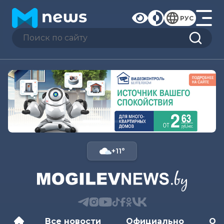
РУС
+11°
Все новости
Официально
Об