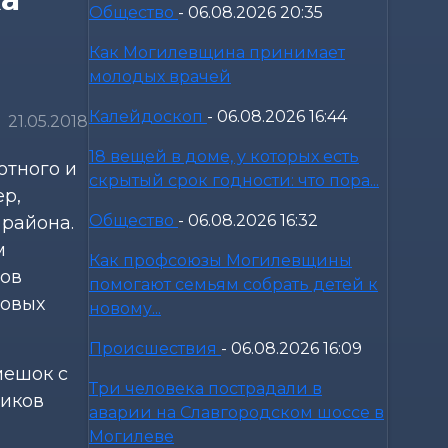
Общество
-
06.08.2026 20:35
е
Как Могилевщина принимает
молодых врачей
Калейдоскоп
-
06.08.2026 16:44
21.05.2018
18 вещей в доме, у которых есть
тного и
скрытый срок годности: что пора...
ер,
Общество
-
06.08.2026 16:32
района.
м
Как профсоюзы Могилевщины
дов
помогают семьям собрать детей к
зовых
новому...
Происшествия
-
06.08.2026 16:09
мешок с
Три человека пострадали в
ников
аварии на Славгородском шоссе в
Могилеве