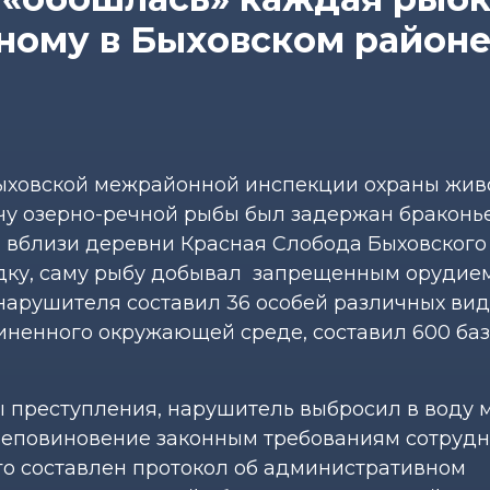
ному в Быховском район
ховской межрайонной инспекции охраны живо
чу озерно-речной рыбы был задержан браконь
вблизи деревни Красная Слобода Быховского 
одку, саму рыбу добывал запрещенным орудие
онарушителя составил 36 особей различных ви
иненного окружающей среде, составил 600 ба
ы преступления, нарушитель выбросил в воду 
неповиновение законным требованиям сотруд
его составлен протокол об административном