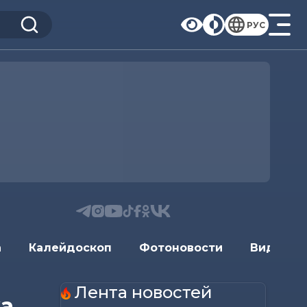
РУС
а
Калейдоскоп
Фотоновости
Видеоно
Лента новостей
ка