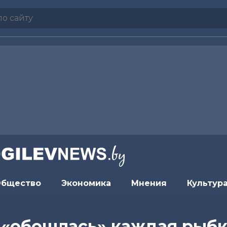
бщество
Экономика
Мнения
Культур
 «обошлась» каждая рыб