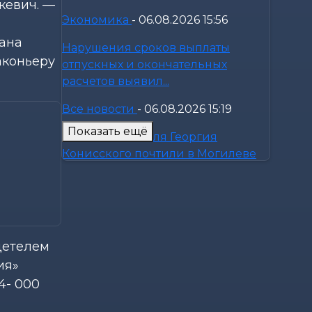
кевич. —
Экономика
-
06.08.2026 15:56
вана
Нарушения сроков выплаты
аконьеру
отпускных и окончательных
расчетов выявил...
Все новости
-
06.08.2026 15:19
Показать ещё
Память святителя Георгия
Конисского почтили в Могилеве
Общество
-
06.08.2026 15:00
Погода 7 августа в Могилевской
области: ливни, град,
шквалистый...
детелем
ия»
Происшествия
-
06.08.2026 14:07
4- 000
В Славгородском районе