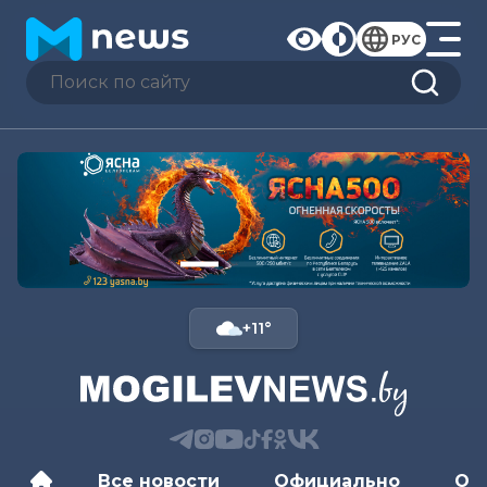
РУС
+11°
Все новости
Официально
Об