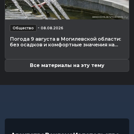
Происшествия
-
07.08.2026 18:24
В Могилевской области спасатели трижды
выезжали из-за упавших деревьев
Калейдоскоп
-
-
07.08.2026 17:06
Общество
08.08.2026
Почему мозг стирает сны через минуту после
Погода 9 августа в Могилевской области:
подъема, чем они полезны в...
без осадков и комфортные значения на...
Экономика
-
07.08.2026 16:14
Чем обернулась незаконная минимизация
налоговых обязательств для...
Все материалы на эту тему