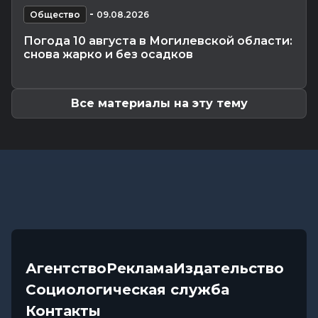
Погоня в Костюковичском районе: 15-летний
-
мотоциклист пытался...
Общество
09.08.2026
Калейдоскоп
-
08.08.2026 16:53
Погода 10 августа в Могилевской области:
В Могилеве впервые проходят масштабные
снова жарко и без осадков
соревнования по мотоспорту...
Все материалы на эту тему
Агентство
Реклама
Издательство
Социологическая служба
Контакты