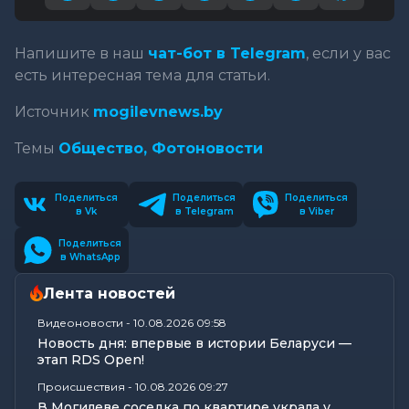
Напишите в наш
чат-бот в Telegram
, если у вас
есть интересная тема для статьи.
Источник
mogilevnews.by
Темы
Общество,
Фотоновости
Поделиться
Поделиться
Поделиться
в Vk
в Telegram
в Viber
Поделиться
в WhatsApp
Лента новостей
Видеоновости
-
10.08.2026 09:58
Новость дня: впервые в истории Беларуси —
этап RDS Open!
Происшествия
-
10.08.2026 09:27
В Могилеве соседка по квартире украла у