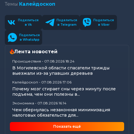
Темы
Калейдоскоп
Поделиться
Поделиться
Поделиться
в Vk
в Telegram
в Viber
Поделиться
в WhatsApp
Лента новостей
Происшествия
-
07.08.2026 18:24
В Могилевской области спасатели трижды
выезжали из-за упавших деревьев
Калейдоскоп
-
07.08.2026 17:06
Почему мозг стирает сны через минуту после
подъема, чем они полезны в...
Экономика
-
07.08.2026 16:14
Чем обернулась незаконная минимизация
налоговых обязательств для...
Все новости
-
07.08.2026 15:07
Показать ещё
Цифры, технологии и кадры: главные итоги