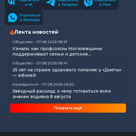
Поделиться
Поделиться
Поделиться
в Vk
в Telegram
в Viber
Поделиться
в WhatsApp
Лента новостей
Общество
-
07.08.2026 08:57
Узнали, как профсоюзы Могилевщины
поддерживают семьи и детские...
Общество
-
07.08.2026 08:41
25 лет на страже здорового питания: у «Диеты»
— юбилей
Калейдоскоп
-
07.08.2026 06:30
Звёздный расклад: к чему готовиться всем
знакам зодиака 8 августа
Общество
-
06.08.2026 20:35
Показать ещё
Как Могилевщина принимает молодых врачей
Общество
-
06.08.2026 19:45
Рассказываем, как в Могилеве чествовали
лучших строителей...