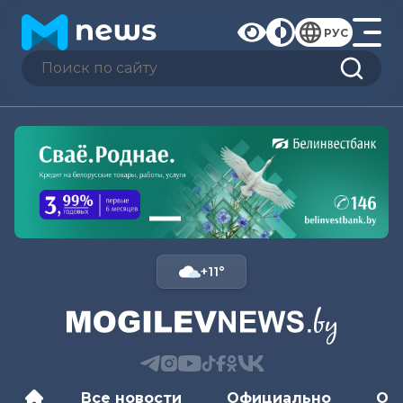
РУС
+11°
Все новости
Официально
Об