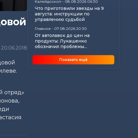
Калейдоскоп
-
08.08.2026 06:30
Что приготовили звезды на 9
августа: инструкции по
довой
управлению судьбой
Главное
-
07.08.2026 20:30
От автолавок до цен на
продукты: Лукашенко
обозначил проблемы...
20.06.2018
Происшествия
-
07.08.2026 18:24
Показать ещё
довой
В Могилевской области
спасатели трижды выезжали
илеве.
из-за упавших деревьев
Калейдоскоп
-
07.08.2026 17:06
Почему мозг стирает сны через
й отряд»
минуту после подъема, чем они
онова,
полезны в...
еди
Экономика
-
07.08.2026 16:14
Чем обернулась незаконная
астасия
минимизация налоговых
обязательств для...