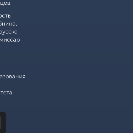
цев.
ость
бнина,
русско-
омиссар
разования
тета