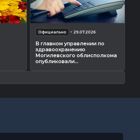
-
Официально
29.07.2026
О
В главном управлении по
П
здравоохранению
эк
Могилевского облисполкома
об
опубликовали...
вы