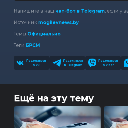
Напишите в наш
чат-бот в Telegram
, если у 
Источник
mogilevnews.by
Темы
Официально
Теги
БРСМ
Поделиться
Поделиться
Поделиться
в Vk
в Telegram
в Viber
Ещё на эту тему