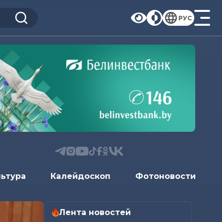
РУС
льтура
Калейдоскоп
Фотоновости
Лента новостей