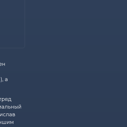
ен
, а
тряд
риальный
нислав
учшим