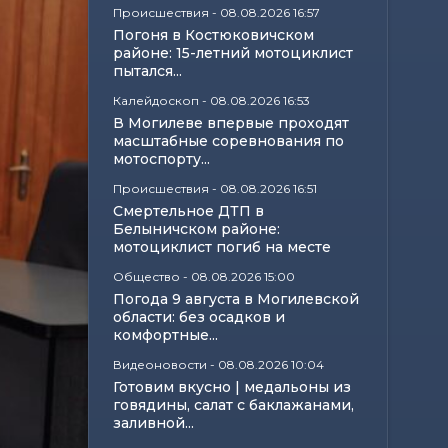
Происшествия
-
08.08.2026 16:57
Погоня в Костюковичском
районе: 15-летний мотоциклист
пытался...
Калейдоскоп
-
08.08.2026 16:53
В Могилеве впервые проходят
масштабные соревнования по
мотоспорту...
Происшествия
-
08.08.2026 16:51
Смертельное ДТП в
Белыничском районе:
мотоциклист погиб на месте
Общество
-
08.08.2026 15:00
Погода 9 августа в Могилевской
области: без осадков и
комфортные...
Видеоновости
-
08.08.2026 10:04
Готовим вкусно | медальоны из
говядины, салат с баклажанами,
заливной...