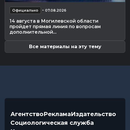
выше +24°С, порывистый...
Общество
-
07.08.2026 14:32
-
Официально
07.08.2026
Какие ограничения действуют на водоемах
14 августа в Могилевской области
Могилевщины, рассказали...
пройдет прямая линия по вопросам
Экономика
-
07.08.2026 14:16
дополнительной...
Передовиков жатвы чествовали в
Костюковичском районе
Все материалы на эту тему
Агентство
Реклама
Издательство
Социологическая служба