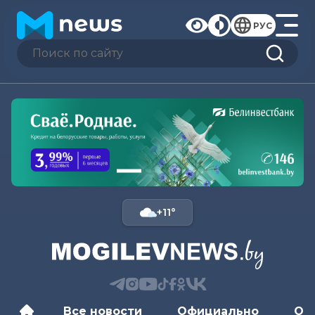
РУС
+11°
Все новости
Официально
Об