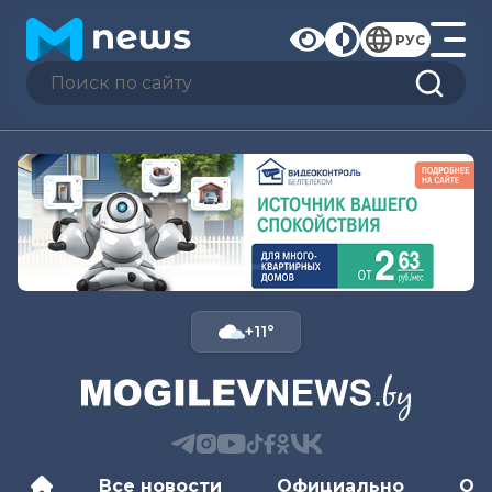
РУС
+11°
Все новости
Официально
Об