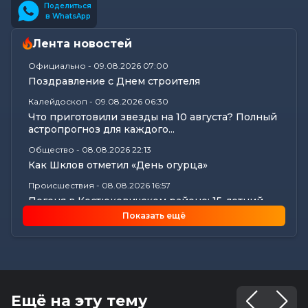
Поделиться
в WhatsApp
Лента новостей
Официально
-
09.08.2026 07:00
Поздравление с Днем строителя
Калейдоскоп
-
09.08.2026 06:30
Что приготовили звезды на 10 августа? Полный
астропрогноз для каждого...
Общество
-
08.08.2026 22:13
Как Шклов отметил «День огурца»
Происшествия
-
08.08.2026 16:57
Погоня в Костюковичском районе: 15-летний
мотоциклист пытался...
Показать ещё
Калейдоскоп
-
08.08.2026 16:53
В Могилеве впервые проходят масштабные
соревнования по мотоспорту...
Происшествия
-
08.08.2026 16:51
Смертельное ДТП в Белыничском районе:
Ещё на эту тему