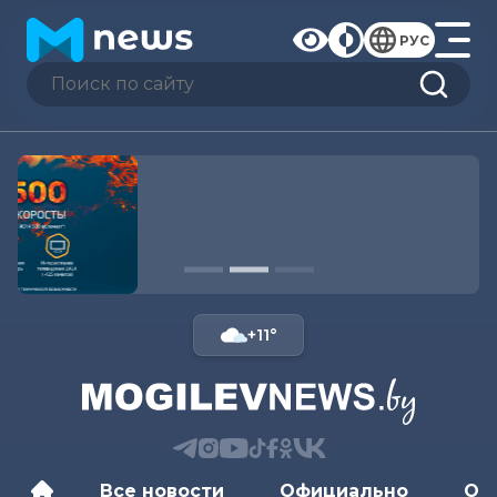
РУС
+11°
Все новости
Официально
Об