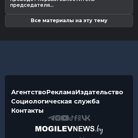
Без сильной жары, но с дождями ожидается в
председателя...
начале следующей недели в...
Все материалы на эту тему
Агентство
Реклама
Издательство
Социологическая служба
Контакты