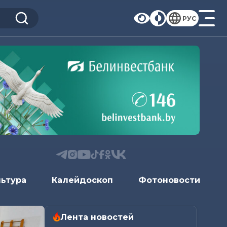
РУС
льтура
Калейдоскоп
Фотоновости
Лента новостей