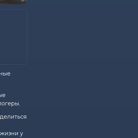
ьные
ые
логеры.
оделиться
жизни у