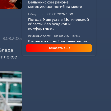
Белыничском районе:
мотоциклист погиб на месте
Общество
-
08.08.2026 15:00
Погода 9 августа в Могилевской
области: без осадков и
комфортные...
Видеоновости
-
08.08.2026 10:04
19.09.2025
Готовим вкусно | медальоны из
говядины, салат с баклажанами,
Показать ещё
 Влада
заливной...
мплексе
Калейдоскоп
-
08.08.2026 06:30
Что приготовили звезды на 9
августа: инструкции по
управлению судьбой
Главное
-
07.08.2026 20:30
От автолавок до цен на
продукты: Лукашенко
обозначил проблемы...