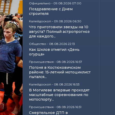
Официально
-
09.08.2026 07:00
Поздравление с Днем
строителя
Калейдоскоп
-
09.08.2026 06:30
Что приготовили звезды на 10
августа? Полный астропрогноз
для каждого...
Общество
-
08.08.2026 22:13
Как Шклов отметил «День
огурца»
Происшествия
-
08.08.2026 16:57
Погоня в Костюковичском
районе: 15-летний мотоциклист
пытался...
Калейдоскоп
-
08.08.2026 16:53
В Могилеве впервые проходят
масштабные соревнования по
мотоспорту...
Происшествия
-
08.08.2026 16:51
Смертельное ДТП в