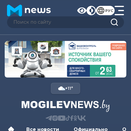
РУС
+11°
Все новости
Официально
Об