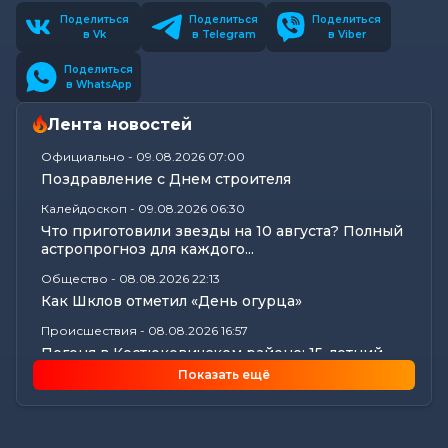
Поделиться
Поделиться
Поделиться
в Vk
в Telegram
в Viber
Поделиться
в WhatsApp
Лента новостей
Официально
-
09.08.2026 07:00
Поздравление с Днем строителя
Калейдоскоп
-
09.08.2026 06:30
Что приготовили звезды на 10 августа? Полный
астропрогноз для каждого...
Общество
-
08.08.2026 22:13
Как Шклов отметил «День огурца»
Происшествия
-
08.08.2026 16:57
Погоня в Костюковичском районе: 15-летний
мотоциклист пытался...
Показать ещё
Калейдоскоп
-
08.08.2026 16:53
В Могилеве впервые проходят масштабные
соревнования по мотоспорту...