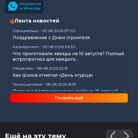
Поделиться
в WhatsApp
Лента новостей
Официально
-
09.08.2026 07:00
Поздравление с Днем строителя
Калейдоскоп
-
09.08.2026 06:30
Что приготовили звезды на 10 августа? Полный
астропрогноз для каждого...
Общество
-
08.08.2026 22:13
Как Шклов отметил «День огурца»
Происшествия
-
08.08.2026 16:57
Погоня в Костюковичском районе: 15-летний
мотоциклист пытался...
Показать ещё
Калейдоскоп
-
08.08.2026 16:53
В Могилеве впервые проходят масштабные
соревнования по мотоспорту...
Происшествия
-
08.08.2026 16:51
Смертельное ДТП в Белыничском районе:
Ещё на эту тему