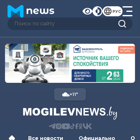
РУС
+11°
Все новости
Официально
Об