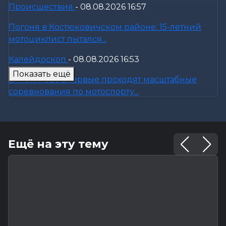
Происшествия
-
08.08.2026 16:57
Погоня в Костюковичском районе: 15-летний
мотоциклист пытался...
Калейдоскоп
-
08.08.2026 16:53
Показать ещё
В Могилеве впервые проходят масштабные
соревнования по мотоспорту...
Происшествия
-
08.08.2026 16:51
Смертельное ДТП в Белыничском районе:
Ещё на эту тему
мотоциклист погиб на месте
Общество
-
08.08.2026 15:00
Погода 9 августа в Могилевской области: без
осадков и комфортные...
Видеоновости
-
08.08.2026 10:04