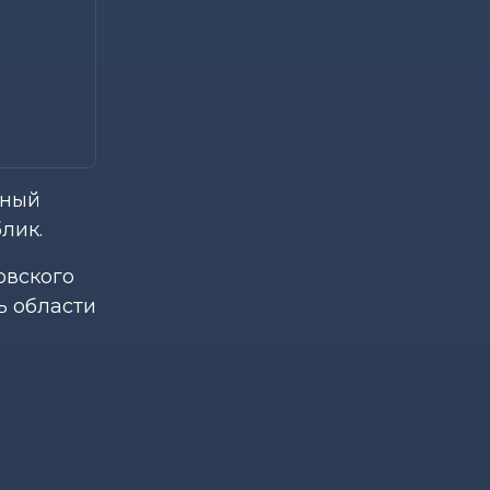
дный
лик.
овского
ь области