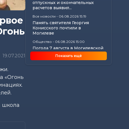
отпускных и окончательных
расчетов выявил...
Все новости
-
06.08.2026 15:19
ервое
Память святителя Георгия
Конисского почтили в
Огонь
Могилеве
Общество
-
06.08.2026 15:00
Погода 7 августа в Могилевской
области: ливни, град,
19.07.2021
Показать ещё
шквалистый...
Происшествия
-
06.08.2026 14:07
жи.
В Славгородском районе
а «Огонь
механизатор похитил с
трактора около 100...
инациях.
лей.
Общество
-
06.08.2026 13:32
Как не стать жертвой жары и
какие сюрпризы готовит
а школа
погода до конца...