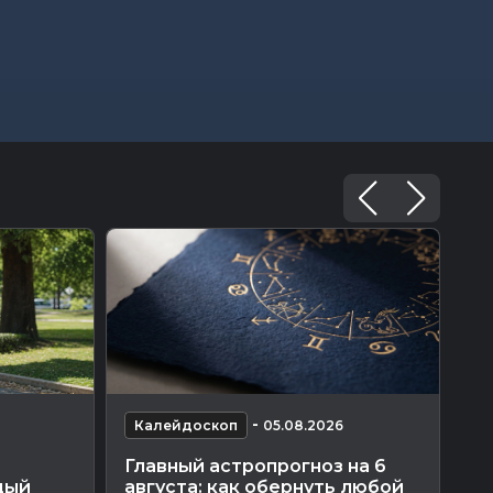
-
Калейдоскоп
05.08.2026
К
Главный астропрогноз на 6
Уз
дый
августа: как обернуть любой
по