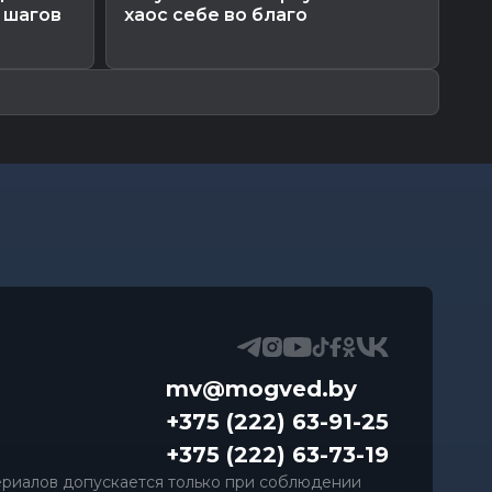
 шагов
хаос себе во благо
эт
ко
mv@mogved.by
+375 (222) 63-91-25
+375 (222) 63-73-19
риалов допускается только при соблюдении