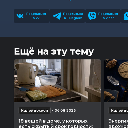
Поделиться
Поделиться
Поделиться
в Vk
в Telegram
в Viber
Ещё на эту тему
-
Калейдоскоп
06.08.2026
Калейд
18 вещей в доме, у которых
Энергия
есть скрытый срок годности:
вдохнов