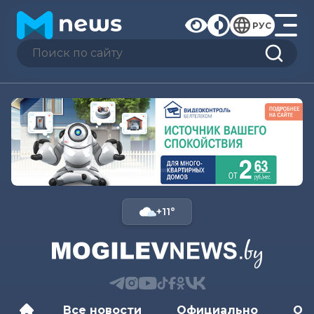
РУС
+11°
Все новости
Официально
Об