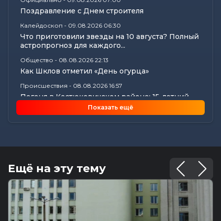
Поздравление с Днем строителя
Калейдоскоп
-
09.08.2026 06:30
Что приготовили звезды на 10 августа? Полный
астропрогноз для каждого...
Общество
-
08.08.2026 22:13
Как Шклов отметил «День огурца»
Происшествия
-
08.08.2026 16:57
Погоня в Костюковичском районе: 15-летний
мотоциклист пытался...
Показать ещё
Калейдоскоп
-
08.08.2026 16:53
В Могилеве впервые проходят масштабные
соревнования по мотоспорту...
Происшествия
-
08.08.2026 16:51
Смертельное ДТП в Белыничском районе:
Ещё на эту тему
мотоциклист погиб на месте
Общество
-
08.08.2026 15:00
Погода 9 августа в Могилевской области: без
осадков и комфортные...