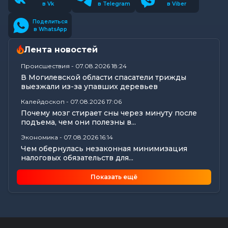
в Vk
в Telegram
в Viber
Поделиться
в WhatsApp
Лента новостей
Происшествия
-
07.08.2026 18:24
В Могилевской области спасатели трижды
выезжали из-за упавших деревьев
Калейдоскоп
-
07.08.2026 17:06
Почему мозг стирает сны через минуту после
подъема, чем они полезны в...
Экономика
-
07.08.2026 16:14
Чем обернулась незаконная минимизация
налоговых обязательств для...
Все новости
-
07.08.2026 15:07
Показать ещё
Цифры, технологии и кадры: главные итоги
вступительной кампании...
Общество
-
07.08.2026 15:05
В Могилеве предали земле останки более 140