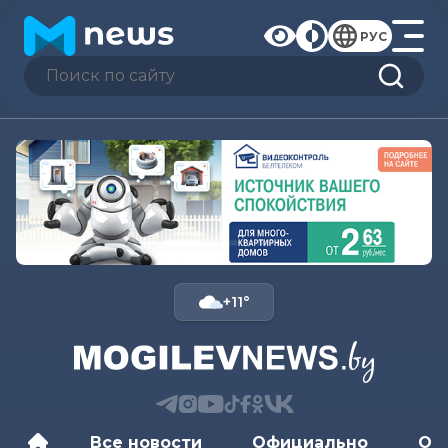
РУС
+11°
Все новости
Официально
Об