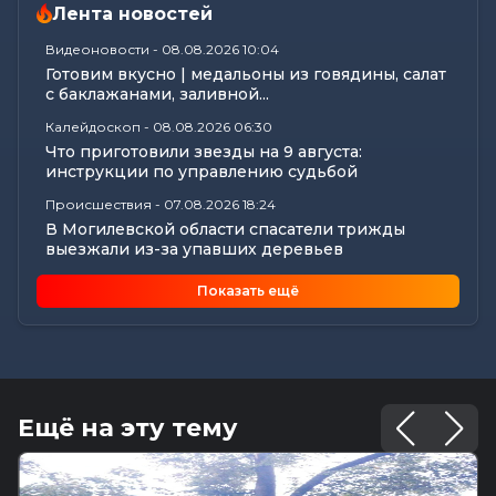
Лента новостей
Видеоновости
-
08.08.2026 10:04
Готовим вкусно | медальоны из говядины, салат
с баклажанами, заливной...
Калейдоскоп
-
08.08.2026 06:30
Что приготовили звезды на 9 августа:
инструкции по управлению судьбой
Происшествия
-
07.08.2026 18:24
В Могилевской области спасатели трижды
выезжали из-за упавших деревьев
Калейдоскоп
-
07.08.2026 17:06
Показать ещё
Почему мозг стирает сны через минуту после
подъема, чем они полезны в...
Экономика
-
07.08.2026 16:14
Чем обернулась незаконная минимизация
налоговых обязательств для...
Ещё на эту тему
Все новости
-
07.08.2026 15:07
Цифры, технологии и кадры: главные итоги
вступительной кампании...