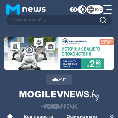
РУС
+11°
Все новости
Официально
Об