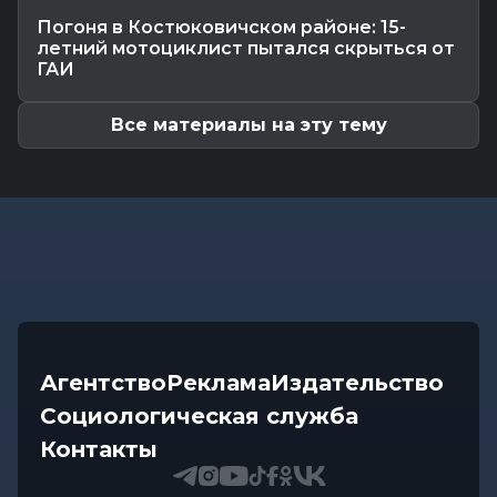
Почему мозг стирает сны через минуту после
Погоня в Костюковичском районе: 15-
подъема, чем они полезны в...
летний мотоциклист пытался скрыться от
Экономика
-
07.08.2026 16:14
ГАИ
Чем обернулась незаконная минимизация
налоговых обязательств для...
Все материалы на эту тему
Агентство
Реклама
Издательство
Социологическая служба
Контакты