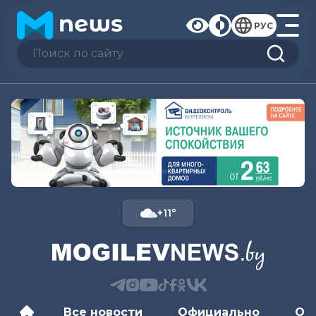
РУС
+11°
Все новости
Официально
Об