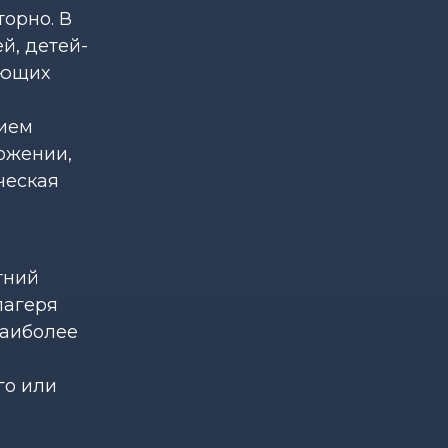
орно. В
й, детей-
ающих
нием
ожении,
ческая
тний
лагеря
наиболее
го или