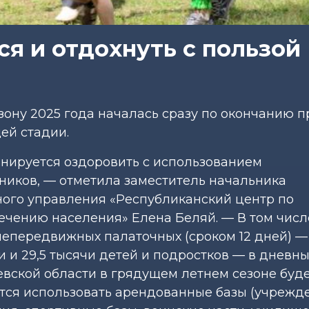
ся и отдохнуть с пользой
езону 2025 года началась сразу по окончанию 
ей стадии.
анируется оздоровить с использованием
ников, — отметила заместитель начальника
ного управления «Республиканский центр по
чению населения» Елена Беляй. — В том числ
 непередвижных палаточных (сроком 12 дней) —
и и 29,5 тысячи детей и подростков — в дневны
евской области в грядущем летнем сезоне буд
ется использовать арендованные базы (учрежд