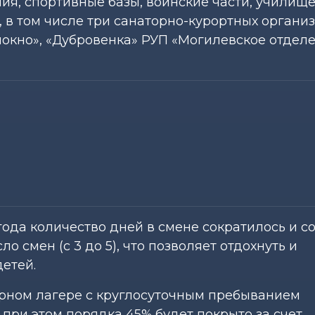
ия, спортивные базы, воинские части, училищ
), в том числе три санаторно-курортных органи
окно», «Дубровенка» РУП «Могилевское отдел
ода количество дней в смене сократилось и с
ло смен (с 3 до 5), что позволяет отдохнуть и
етей.
арном лагере с круглосуточным пребыванием
 при этом порядка 45% будет покрыто за счет