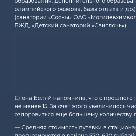
образования, дополнительного образован
олимпийского резерва, базы отдыха и др.
(санатории «Сосны» ОАО «Могилевхимвол
БЖД, «Детский санаторий «Свислочь»).
Елена Беляй напомнила, что с прошлого г
не менее 15. За счет этого увеличилось чис
оздоровиться еще большему количеству д
— Средняя стоимость путевки в стацион
прогнозируется в районе 570–630 рублей,