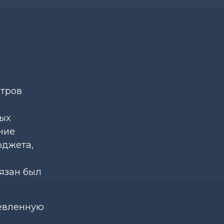
стров
ых
ение
юджета,
бязан был
шевленную