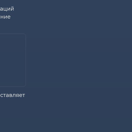
е
заций
ение
оставляет