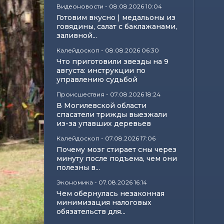
Видеоновости
-
08.08.2026 10:04
Готовим вкусно | медальоны из
говядины, салат с баклажанами,
заливной...
Калейдоскоп
-
08.08.2026 06:30
Что приготовили звезды на 9
августа: инструкции по
управлению судьбой
Происшествия
-
07.08.2026 18:24
В Могилевской области
спасатели трижды выезжали
из-за упавших деревьев
Калейдоскоп
-
07.08.2026 17:06
Почему мозг стирает сны через
минуту после подъема, чем они
полезны в...
Экономика
-
07.08.2026 16:14
Чем обернулась незаконная
минимизация налоговых
обязательств для...