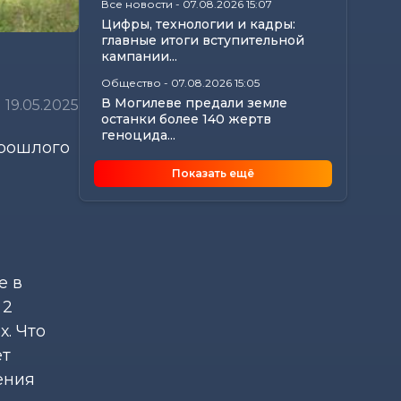
Все новости
-
07.08.2026 15:07
Цифры, технологии и кадры:
главные итоги вступительной
кампании...
Общество
-
07.08.2026 15:05
В Могилеве предали земле
19.05.2025
останки более 140 жертв
геноцида...
прошлого
Общество
-
07.08.2026 15:00
Показать ещё
Погода 8 августа в Могилевской
области: не выше +24°С,
порывистый...
Общество
-
07.08.2026 14:32
Какие ограничения действуют
на водоемах Могилевщины,
е в
рассказали...
 2
Экономика
-
07.08.2026 14:16
х. Что
Передовиков жатвы чествовали
ет
в Костюковичском районе
ения