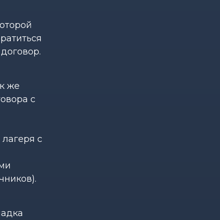
которой
братиться
 договор.
к же
овора с
 лагеря с
ыми
чников).
ладка