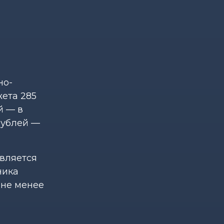
но-
ета 285
й — в
 рублей —
евляется
ника
 не менее