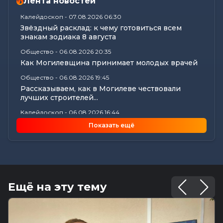
Лента новостей
Калейдоскоп
-
07.08.2026 06:30
Звёздный расклад: к чему готовиться всем
знакам зодиака 8 августа
Общество
-
06.08.2026 20:35
Как Могилевщина принимает молодых врачей
Общество
-
06.08.2026 19:45
Рассказываем, как в Могилеве чествовали
лучших строителей...
Калейдоскоп
-
06.08.2026 16:44
18 вещей в доме, у которых есть скрытый срок
Показать ещё
годности: что пора...
Общество
-
06.08.2026 16:32
Как профсоюзы Могилевщины помогают
семьям собрать детей к новому...
Происшествия
-
06.08.2026 16:09
Ещё на эту тему
Три человека пострадали в аварии на
Славгородском шоссе в Могилеве
Экономика
-
06.08.2026 15:56