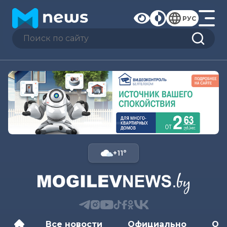
РУС
+11°
Все новости
Официально
Об