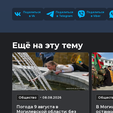
Поделиться
Поделиться
Поделиться
в Vk
в Telegram
в Viber
Ещё на эту тему
-
Общество
08.08.2026
Общест
Погода 9 августа в
В Моги
Могилевской области: без
останки