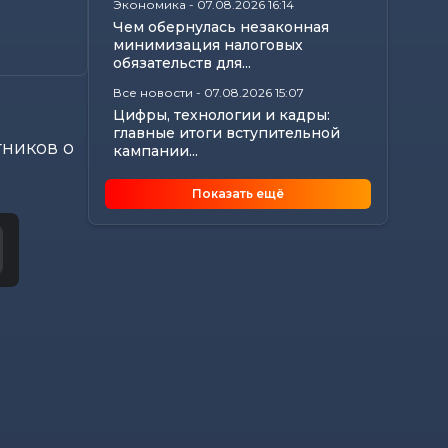
Экономика
-
07.08.2026 16:14
Чем обернулась незаконная
минимизация налоговых
обязательств для...
Все новости
-
07.08.2026 15:07
Цифры, технологии и кадры:
главные итоги вступительной
тников о
кампании...
Общество
-
07.08.2026 15:05
Показать ещё
В Могилеве предали земле
останки более 140 жертв
геноцида...
Общество
-
07.08.2026 15:00
Погода 8 августа в Могилевской
области: не выше +24°С,
порывистый...
Общество
-
07.08.2026 14:32
Какие ограничения действуют
на водоемах Могилевщины,
рассказали...