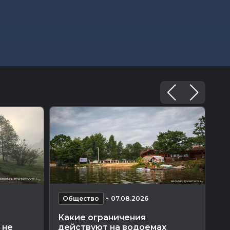
-
Общество
07.08.2026
О
Какие ограничения
В 
 не
действуют на водоемах
об