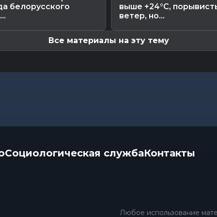
да белорусского
выше +24°С, порывист
..
ветер, но...
Все материалы на эту тему
о
Социологическая служба
Контакты
Любое использование мате