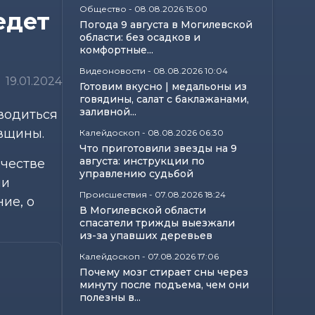
Общество
-
08.08.2026 15:00
едет
Погода 9 августа в Могилевской
области: без осадков и
комфортные...
Видеоновости
-
08.08.2026 10:04
19.01.2024
Готовим вкусно | медальоны из
говядины, салат с баклажанами,
заливной...
оводиться
вщины.
Калейдоскоп
-
08.08.2026 06:30
Что приготовили звезды на 9
августа: инструкции по
ачестве
управлению судьбой
ли
Происшествия
-
07.08.2026 18:24
ие, о
В Могилевской области
спасатели трижды выезжали
из-за упавших деревьев
Калейдоскоп
-
07.08.2026 17:06
Почему мозг стирает сны через
минуту после подъема, чем они
полезны в...