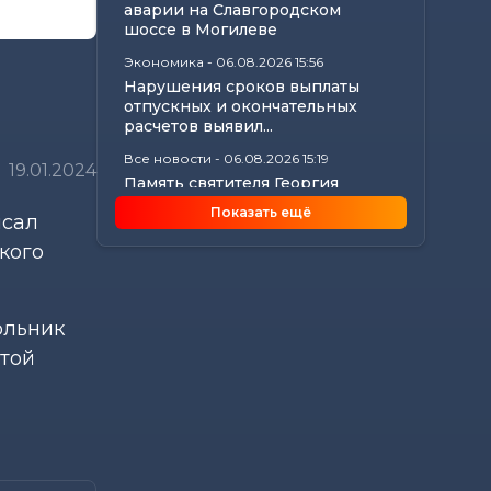
аварии на Славгородском
шоссе в Могилеве
Экономика
-
06.08.2026 15:56
Нарушения сроков выплаты
отпускных и окончательных
расчетов выявил...
Все новости
-
06.08.2026 15:19
19.01.2024
Память святителя Георгия
Конисского почтили в
Показать ещё
исал
Могилеве
кого
Общество
-
06.08.2026 15:00
Погода 7 августа в Могилевской
области: ливни, град,
шквалистый...
ольник
Происшествия
-
06.08.2026 14:07
утой
В Славгородском районе
механизатор похитил с
трактора около 100...