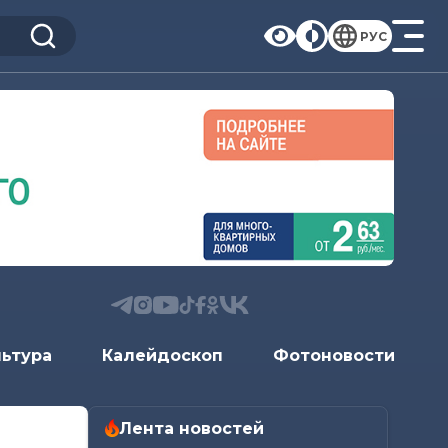
РУС
льтура
Калейдоскоп
Фотоновости
Лента новостей