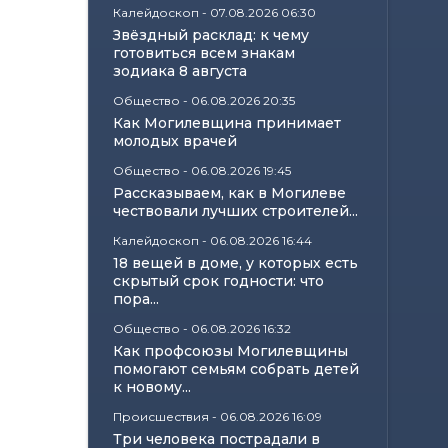
Калейдоскоп
-
07.08.2026 06:30
Звёздный расклад: к чему
готовиться всем знакам
зодиака 8 августа
Общество
-
06.08.2026 20:35
Как Могилевщина принимает
молодых врачей
Общество
-
06.08.2026 19:45
Рассказываем, как в Могилеве
чествовали лучших строителей...
Калейдоскоп
-
06.08.2026 16:44
18 вещей в доме, у которых есть
скрытый срок годности: что
пора...
Общество
-
06.08.2026 16:32
Как профсоюзы Могилевщины
помогают семьям собрать детей
к новому...
Происшествия
-
06.08.2026 16:09
Три человека пострадали в