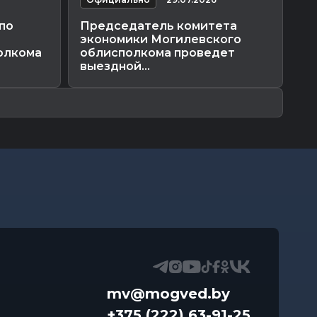
по
Председатель комитета
П
экономики Могилевского
пр
олкома
облисполкома проведет
об
выездной...
mv@mogved.by
+375 (222) 63-91-25