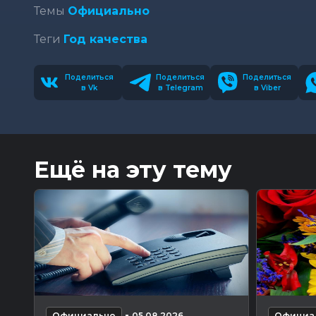
Темы
Официально
Теги
Год качества
Поделиться
Поделиться
Поделиться
в Vk
в Telegram
в Viber
Ещё на эту тему
-
Официально
05.08.2026
Официа