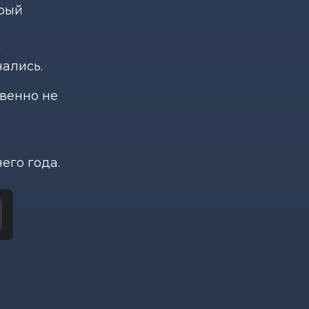
орый
а
чались.
твенно не
его года.