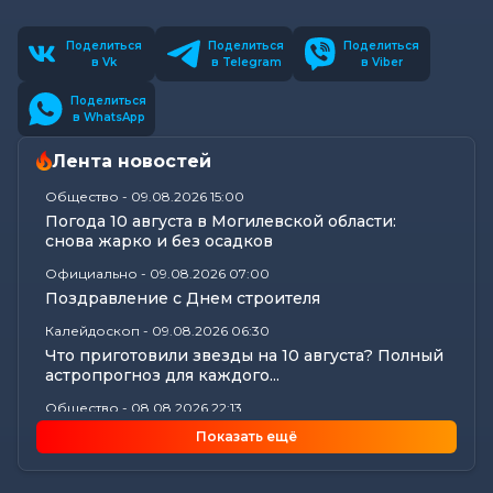
Поделиться
Поделиться
Поделиться
в Vk
в Telegram
в Viber
Поделиться
в WhatsApp
Лента новостей
Общество
-
09.08.2026 15:00
Погода 10 августа в Могилевской области:
снова жарко и без осадков
Официально
-
09.08.2026 07:00
Поздравление с Днем строителя
Калейдоскоп
-
09.08.2026 06:30
Что приготовили звезды на 10 августа? Полный
астропрогноз для каждого...
Общество
-
08.08.2026 22:13
Как Шклов отметил «День огурца»
Показать ещё
Происшествия
-
08.08.2026 16:57
Погоня в Костюковичском районе: 15-летний