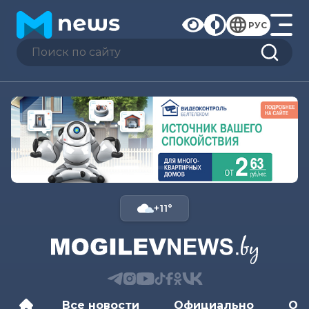
РУС
+11°
Все новости
Официально
Об