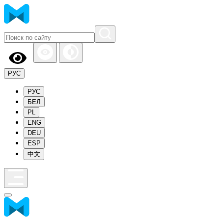
РУС
РУС
БЕЛ
PL
ENG
DEU
ESP
中文