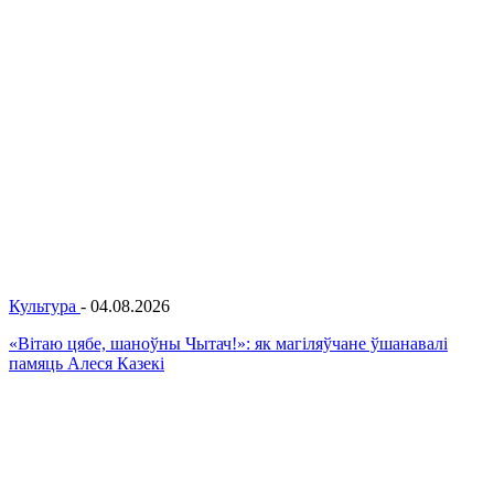
Культура
-
04.08.2026
«Вітаю цябе, шаноўны Чытач!»: як магіляўчане ўшанавалі
памяць Алеся Казекі