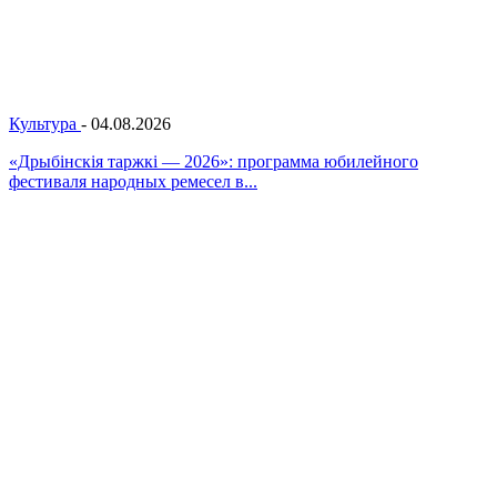
Культура
-
04.08.2026
«Дрыбінскія таржкі — 2026»: программа юбилейного
фестиваля народных ремесел в...