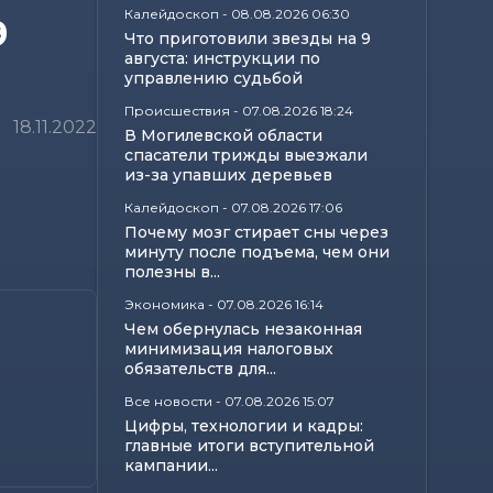
Калейдоскоп
-
08.08.2026 06:30
9
Что приготовили звезды на 9
августа: инструкции по
управлению судьбой
Происшествия
-
07.08.2026 18:24
18.11.2022
В Могилевской области
спасатели трижды выезжали
из-за упавших деревьев
Калейдоскоп
-
07.08.2026 17:06
Почему мозг стирает сны через
минуту после подъема, чем они
полезны в...
Экономика
-
07.08.2026 16:14
Чем обернулась незаконная
минимизация налоговых
обязательств для...
Все новости
-
07.08.2026 15:07
Цифры, технологии и кадры:
главные итоги вступительной
кампании...