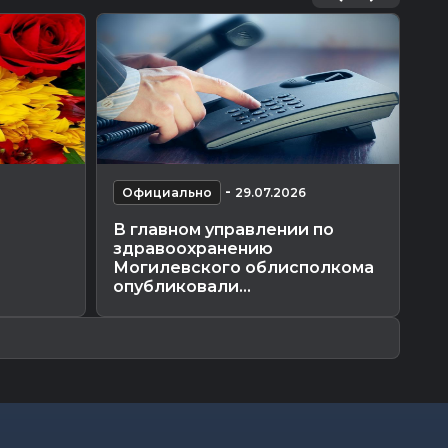
-
Официально
29.07.2026
О
В главном управлении по
П
здравоохранению
эк
Могилевского облисполкома
об
опубликовали...
вы