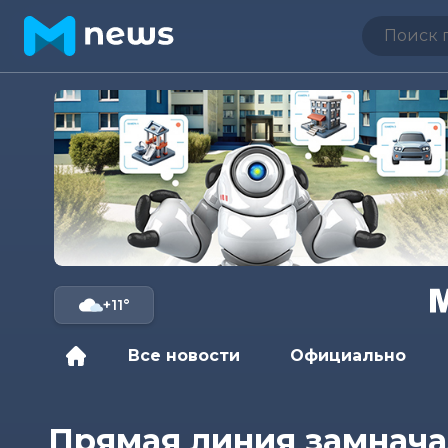
+11°
Все новости
Официально
Прямая линия замнача