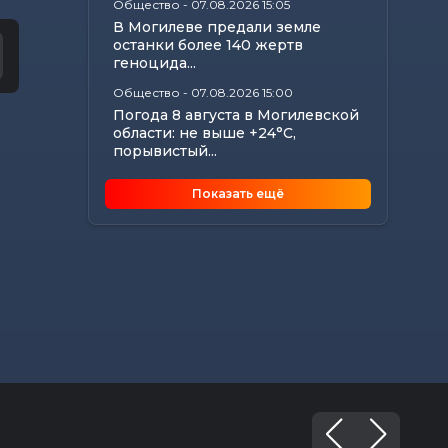
Общество
-
07.08.2026 15:05
В Могилеве предали земле
останки более 140 жертв
геноцида...
Общество
-
07.08.2026 15:00
Погода 8 августа в Могилевской
области: не выше +24°С,
порывистый...
Общество
-
07.08.2026 14:32
Показать ещё
Какие ограничения действуют
на водоемах Могилевщины,
рассказали...
Экономика
-
07.08.2026 14:16
Передовиков жатвы чествовали
в Костюковичском районе
Общество
-
07.08.2026 13:46
В УСК по Могилевской области
— новый начальник