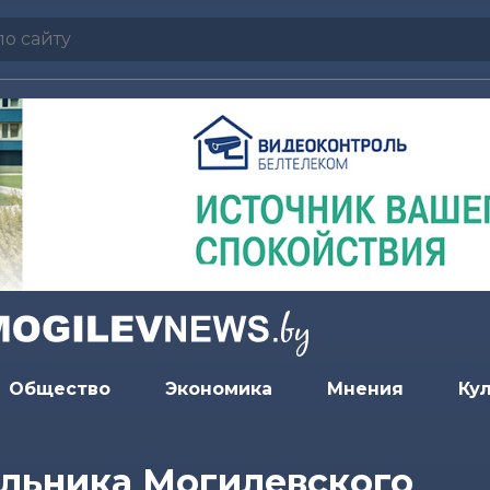
Общество
Экономика
Мнения
Ку
льника Могилевского