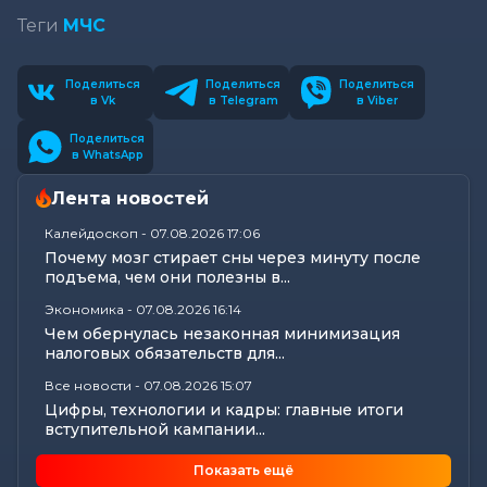
Теги
МЧС
Поделиться
Поделиться
Поделиться
в Vk
в Telegram
в Viber
Поделиться
в WhatsApp
Лента новостей
Калейдоскоп
-
07.08.2026 17:06
Почему мозг стирает сны через минуту после
подъема, чем они полезны в...
Экономика
-
07.08.2026 16:14
Чем обернулась незаконная минимизация
налоговых обязательств для...
Все новости
-
07.08.2026 15:07
Цифры, технологии и кадры: главные итоги
вступительной кампании...
Общество
-
07.08.2026 15:05
Показать ещё
В Могилеве предали земле останки более 140