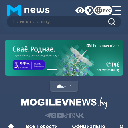
РУС
+11°
Все новости
Официально
Об