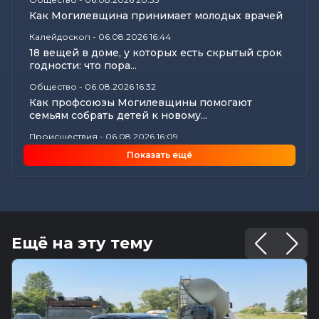
Как Могилевщина принимает молодых врачей
Калейдоскоп
-
06.08.2026 16:44
18 вещей в доме, у которых есть скрытый срок
годности: что пора...
Общество
-
06.08.2026 16:32
Как профсоюзы Могилевщины помогают
семьям собрать детей к новому...
Происшествия
-
06.08.2026 16:09
Три человека пострадали в аварии на
Показать ещё
Славгородском шоссе в Могилеве
Экономика
-
06.08.2026 15:56
Нарушения сроков выплаты отпускных и
окончательных расчетов выявил...
Все новости
-
06.08.2026 15:19
Ещё на эту тему
Память святителя Георгия Конисского почтили
в Могилеве
Общество
-
06.08.2026 15:00
Погода 7 августа в Могилевской области:
ливни, град, шквалистый...