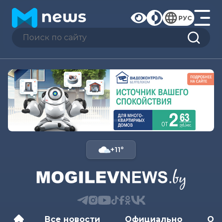
РУС
+11°
Все новости
Официально
Об