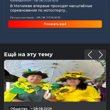
Калейдоскоп
-
08.08.2026 16:53
В Могилеве впервые проходят масштабные
соревнования по мотоспорту...
Происшествия
-
08.08.2026 16:51
Смертельное ДТП в Белыничском районе:
Показать ещё
мотоциклист погиб на месте
Общество
-
08.08.2026 15:00
Погода 9 августа в Могилевской области: без
осадков и комфортные...
Видеоновости
-
08.08.2026 10:04
Ещё на эту тему
Готовим вкусно | медальоны из говядины, салат
с баклажанами, заливной...
Калейдоскоп
-
08.08.2026 06:30
Что приготовили звезды на 9 августа:
инструкции по управлению судьбой
Главное
-
07.08.2026 20:30
От автолавок до цен на продукты: Лукашенко
обозначил проблемы...
Происшествия
-
07.08.2026 18:24
-
В Могилевской области спасатели трижды
Общество
08.08.2026