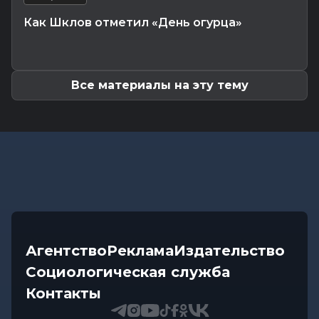
выезжали из-за упавших деревьев
Как Шклов отметил «День огурца»
Калейдоскоп
-
07.08.2026 17:06
Почему мозг стирает сны через минуту после
подъема, чем они полезны в...
Все материалы на эту тему
Агентство
Реклама
Издательство
Социологическая служба
Контакты