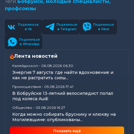
Теги
Бобруйск,
молодые специалисты,
профсоюзы
Поделиться
Поделиться
Поделиться
в Vk
в Telegram
в Viber
Поделиться
в WhatsApp
Лента новостей
Калейдоскоп
-
06.08.2026 06:30
Энергия 7 августа: где найти вдохновение и
как не растратить силы...
Происшествия
-
05.08.2026 17:41
В Бобруйске 13-летний велосипедист попал
под колеса Audi
Общество
-
05.08.2026 16:27
Когда можно собирать бруснику и клюкву на
Могилевщине: опубликованы...
Общество
-
05.08.2026 15:45
Показать ещё