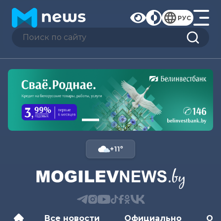
РУС
+11°
Все новости
Официально
Об