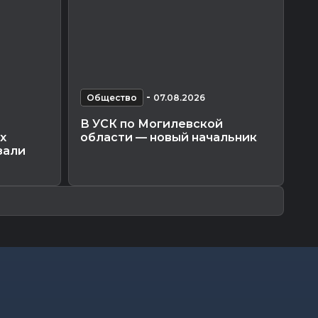
-
Общество
07.08.2026
О
В УСК по Могилевской
По
х
области — новый начальник
Мо
зали
ко
пр