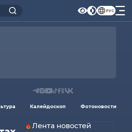
РУС
льтура
Калейдоскоп
Фотоновости
Лента новостей
тах