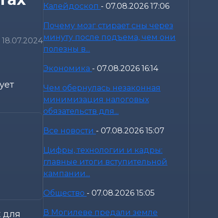
Калейдоскоп
-
07.08.2026 17:06
Почему мозг стирает сны через
минуту после подъема, чем они
18.07.2024
полезны в...
Экономика
-
07.08.2026 16:14
ует
Чем обернулась незаконная
минимизация налоговых
обязательств для...
Все новости
-
07.08.2026 15:07
Цифры, технологии и кадры:
главные итоги вступительной
кампании...
Общество
-
07.08.2026 15:05
В Могилеве предали земле
х для