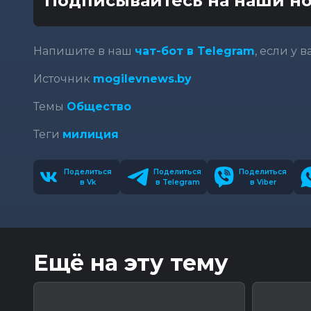
Подписывайтесь на наши но
Напишите в наш
чат-бот в Telegram
, если у 
Источник
mogilevnews.by
Темы
Общество
Теги
милиция
Поделиться
Поделиться
Поделиться
в Vk
в Telegram
в Viber
Ещё на эту тему