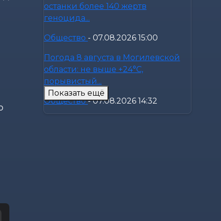
останки более 140 жертв
геноцида...
Общество
-
07.08.2026 15:00
Погода 8 августа в Могилевской
области: не выше +24°С,
порывистый...
Показать ещё
Общество
-
07.08.2026 14:32
о
Какие ограничения действуют на
водоемах Могилевщины,
рассказали...
Экономика
-
07.08.2026 14:16
Передовиков жатвы чествовали в
Костюковичском районе
Общество
-
07.08.2026 13:46