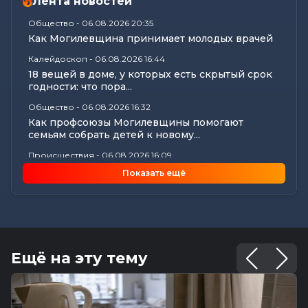
Лента новостей
Общество
-
06.08.2026 20:35
Как Могилевщина принимает молодых врачей
Калейдоскоп
-
06.08.2026 16:44
18 вещей в доме, у которых есть скрытый срок
годности: что пора...
Общество
-
06.08.2026 16:32
Как профсоюзы Могилевщины помогают
семьям собрать детей к новому...
Происшествия
-
06.08.2026 16:09
Три человека пострадали в аварии на
Показать ещё
Славгородском шоссе в Могилеве
Экономика
-
06.08.2026 15:56
Нарушения сроков выплаты отпускных и
окончательных расчетов выявил...
Все новости
-
06.08.2026 15:19
Ещё на эту тему
Память святителя Георгия Конисского почтили
в Могилеве
Общество
-
06.08.2026 15:00