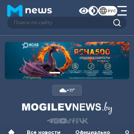
РУС
+11°
Все новости
Официально
Об