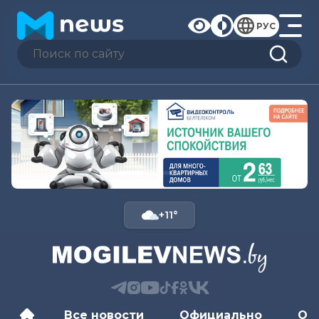
РУС
+11°
Все новости
Официально
Об