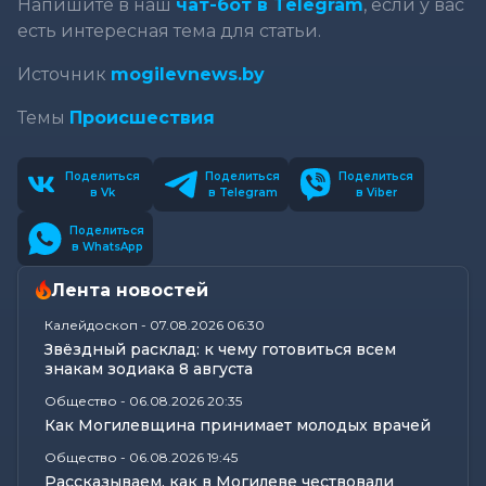
Напишите в наш
чат-бот в Telegram
, если у вас
есть интересная тема для статьи.
Источник
mogilevnews.by
Темы
Происшествия
Поделиться
Поделиться
Поделиться
в Vk
в Telegram
в Viber
Поделиться
в WhatsApp
Лента новостей
Калейдоскоп
-
07.08.2026 06:30
Звёздный расклад: к чему готовиться всем
знакам зодиака 8 августа
Общество
-
06.08.2026 20:35
Как Могилевщина принимает молодых врачей
Общество
-
06.08.2026 19:45
Рассказываем, как в Могилеве чествовали