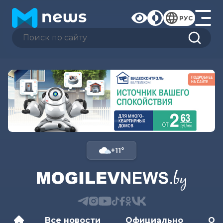
РУС
+11°
Все новости
Официально
Об