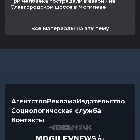
Три человека пострадали в аварии на
Происшествия
-
06.08.2026 14:07
Славгородском шоссе в Могилеве
В Славгородском районе механизатор похитил
с трактора около 100...
Все материалы на эту тему
Агентство
Реклама
Издательство
Социологическая служба
Контакты