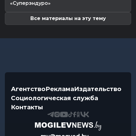
Почему мозг стирает сны через минуту после
«Суперэндуро»
подъема, чем они полезны в...
Все материалы на эту тему
Агентство
Реклама
Издательство
Социологическая служба
Контакты