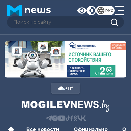
РУС
+11°
Все новости
Официально
Об